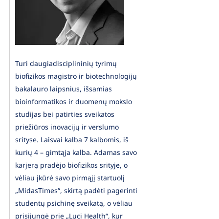
Turi daugiadisciplininių tyrimų
biofizikos magistro ir biotechnologijų
bakalauro laipsnius, išsamias
bioinformatikos ir duomenų mokslo
studijas bei patirties sveikatos
priežiūros inovacijų ir verslumo
srityse. Laisvai kalba 7 kalbomis, iš
kurių 4 – gimtąja kalba. Adamas savo
karjerą pradėjo biofizikos srityje, o
vėliau įkūrė savo pirmąjį startuolį
„MidasTimes“, skirtą padėti pagerinti
studentų psichinę sveikatą, o vėliau
prisijungė prie „Luci Health“, kur