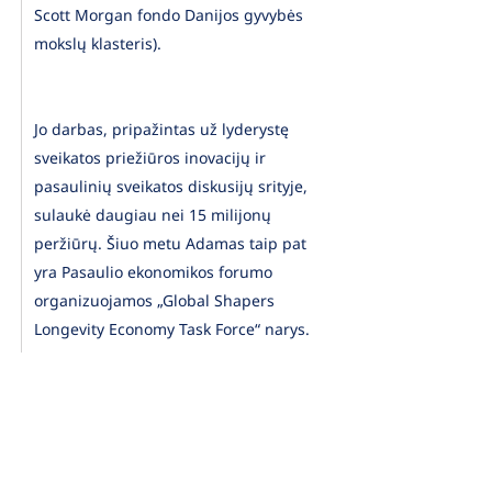
Scott Morgan fondo Danijos gyvybės
mokslų klasteris).
Jo darbas, pripažintas už lyderystę
sveikatos priežiūros inovacijų ir
pasaulinių sveikatos diskusijų srityje,
sulaukė daugiau nei 15 milijonų
peržiūrų. Šiuo metu Adamas taip pat
yra Pasaulio ekonomikos forumo
organizuojamos „Global Shapers
Longevity Economy Task Force“ narys.
Per savo karjerą jis mokėsi kai kuriose
geriausiose institucijose, įmonėse,
universitetuose ir akseleratoriuose /