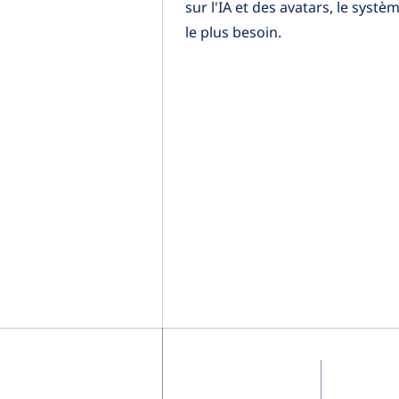
sur l'IA et des avatars, le syst
le plus besoin.
Maison
Partenair
À propos
Projets