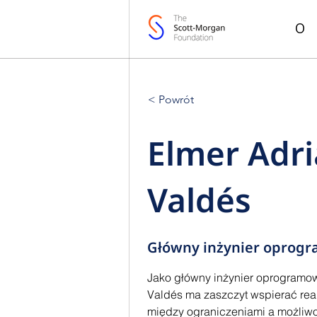
O
< Powrót
Elmer Adr
Valdés
Główny inżynier oprog
Jako główny inżynier oprogramow
Valdés ma zaszczyt wspierać reali
między ograniczeniami a możliwoś