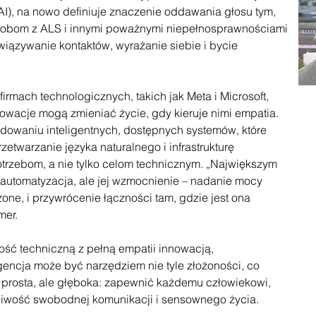
 (AI), na nowo definiuje znaczenie oddawania głosu tym,
c osobom z ALS i innymi poważnymi niepełnosprawnościami
iązywanie kontaktów, wyrażanie siebie i bycie
mach technologicznych, takich jak Meta i Microsoft,
nowacje mogą zmieniać życie, gdy kieruje nimi empatia.
udowaniu inteligentnych, dostępnych systemów, które
rzetwarzanie języka naturalnego i infrastrukturę
trzebom, a nie tylko celom technicznym. „Największym
t automatyzacja, ale jej wzmocnienie – nadanie mocy
zone, i przywrócenie łączności tam, gdzie jest ona
mer.
ość techniczną z pełną empatii innowacją,
gencja może być narzędziem nie tyle złożoności, co
t prosta, ale głęboka: zapewnić każdemu człowiekowi,
żliwość swobodnej komunikacji i sensownego życia.