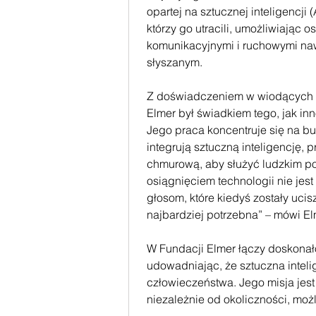
opartej na sztucznej inteligencji
którzy go utracili, umożliwiają
komunikacyjnymi i ruchowymi naw
słyszanym.
Z doświadczeniem w wiodących fir
Elmer był świadkiem tego, jak in
Jego praca koncentruje się na b
integrują sztuczną inteligencję, p
chmurową, aby służyć ludzkim po
osiągnięciem technologii nie jes
głosom, które kiedyś zostały ucis
najbardziej potrzebna” – mówi El
W Fundacji Elmer łączy doskonał
udowadniając, że sztuczna inteli
człowieczeństwa. Jego misja jes
niezależnie od okoliczności, mo