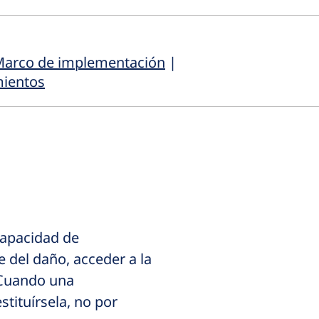
arco de implementación
|
ientos
capacidad de
del daño, acceder a la
. Cuando una
tituírsela, no por