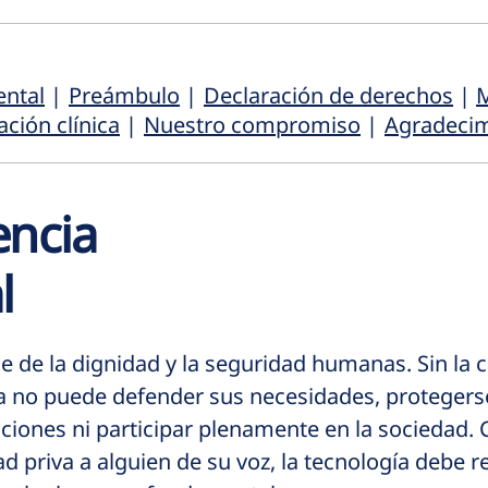
ental
|
Preámbulo
|
Declaración de derechos
|
M
ción clínica
|
Nuestro compromiso
|
Agradecim
encia
l
e de la dignidad y la seguridad humanas. Sin la 
 no puede defender sus necesidades, protegerse 
aciones ni participar plenamente en la sociedad
priva a alguien de su voz, la tecnología debe res