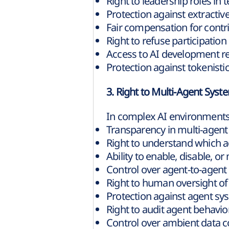
Right to leadership roles in
Protection against extractiv
Fair compensation for contr
Right to refuse participation
Access to AI development re
Protection against tokenistic
3. Right to Multi-Agent Syst
In complex AI environment
Transparency in multi-agen
Right to understand which ag
Ability to enable, disable, o
Control over agent-to-agen
Right to human oversight of
Protection against agent sy
Right to audit agent behavio
Control over ambient data c