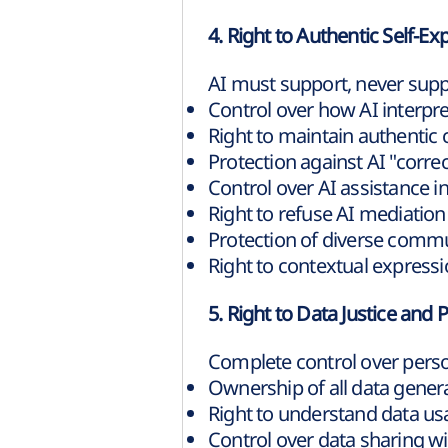
4. Right to Authentic Self-Ex
AI must support, never sup
Control over how AI interpr
Right to maintain authenti
Protection against AI "corre
Control over AI assistance
Right to refuse AI mediatio
Protection of diverse comm
Right to contextual express
5. Right to Data Justice and 
Complete control over person
Ownership of all data gener
Right to understand data usa
Control over data sharing wit