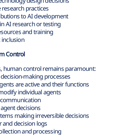
 technology design decisions
e research practices
ibutions to AI development
 in AI research or testing
sources and training
 inclusion
em Control
s, human control remains paramount:
t decision-making processes
ents are active and their functions
r modify individual agents
t communication
 agent decisions
stems making irreversible decisions
r and decision logs
ollection and processing