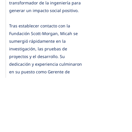
transformador de la ingeniería para
generar un impacto social positivo.
Tras establecer contacto con la
Fundación Scott-Morgan, Micah se
sumergió rápidamente en la
investigación, las pruebas de
proyectos y el desarrollo. Su
dedicación y experiencia culminaron
en su puesto como Gerente de
Proyecto, donde lideró iniciativas para
hacer más accesibles las tecnologías
de asistencia. Actualmente, se
desempeña como Jefe de Gabinete de
los directores ejecutivos Andrew y
LaVonne.
Hogar
Organización
Acerca de
benéfica registrada